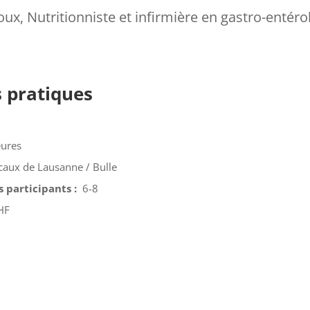
ux, Nutritionniste et infirmière en gastro-entéro
s pratiques
eures
caux de Lausanne / Bulle
 participants :
6-8
HF