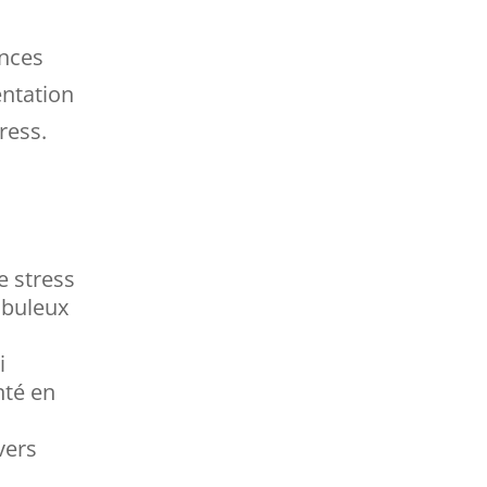
ences
entation
ress.
e stress
abuleux
i
nté en
vers