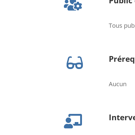
Public 

Tous pub
Préreq

Aucun
Interv
