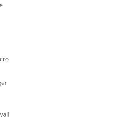
ne
icro
ger
vail