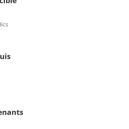
cible
lics
uis
enants