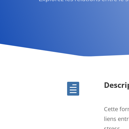
Descri

Cette for
liens en
stress.