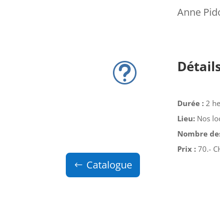
Anne Pido
Détail
t
Durée :
2 h
Lieu:
Nos lo
Nombre des
Prix
:
70.- C
Catalogue