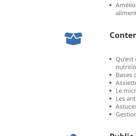
Amélior
aliment
Conte

Qu’est 
nutriti
Bases d
Assiett
Le micr
Les ant
Astuces
Gestion