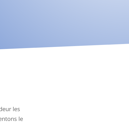
deur les
entons le