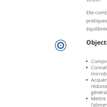
Elle com
pratiques
équilibré
Object

Compren
Connaît
microb
Acquér
réduise
généra
Mettre 
l’alime